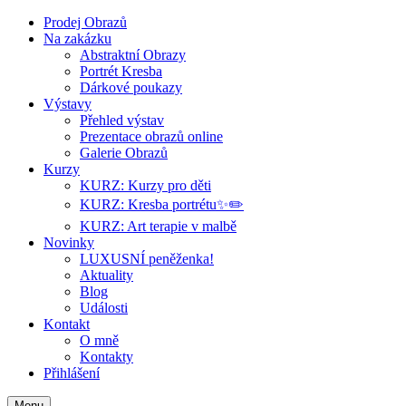
Prodej Obrazů
Na zakázku
Abstraktní Obrazy
Portrét Kresba
Dárkové poukazy
Výstavy
Přehled výstav
Prezentace obrazů online
Galerie Obrazů
Kurzy
KURZ: Kurzy pro děti
KURZ: Kresba portrétu✨✏️
KURZ: Art terapie v malbě
Novinky
LUXUSNÍ peněženka!
Aktuality
Blog
Události
Kontakt
O mně
Kontakty
Přihlášení
Menu