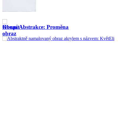
a
Obraz Abstrakce: Tvář od