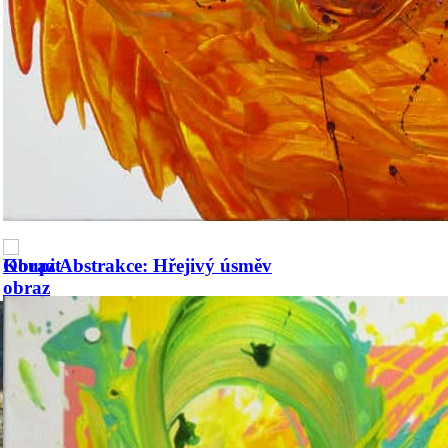
úsměv