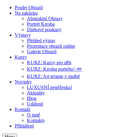
Prodej Obrazů
Na zakázku
Abstraktní Obrazy
Portrét Kresba
Dárkové poukazy
Výstavy
Přehled výstav
Prezentace obrazů online
Galerie Obrazů
Kurzy
KURZ: Kurzy pro děti
KURZ: Kresba portrétu✨✏️
KURZ: Art terapie v malbě
Novinky
LUXUSNÍ peněženka!
Aktuality
Blog
Události
Kontakt
O mně
Kontakty
Přihlášení
Menu