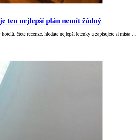
e ten nejlepší plán nemít žádný
hotelů, čtete recenze, hledáte nejlepší letenky a zapisujete si místa,…