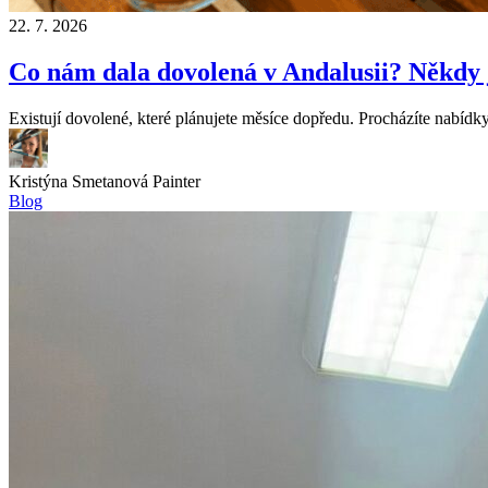
22. 7. 2026
Co nám dala dovolená v Andalusii? Někdy j
Existují dovolené, které plánujete měsíce dopředu. Procházíte nabídky 
Kristýna Smetanová
Painter
Blog