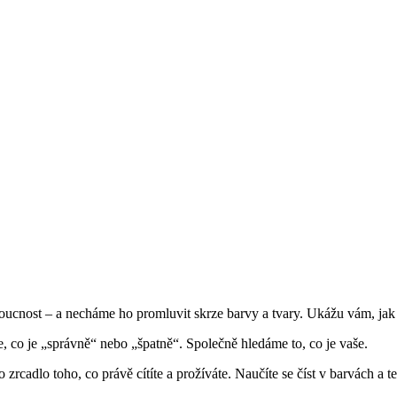
doucnost – a necháme ho promluvit skrze barvy a tvary. Ukážu vám, ja
, co je „správně“ nebo „špatně“. Společně hledáme to, co je vaše.
o zrcadlo toho, co právě cítíte a prožíváte. Naučíte se číst v barvách a 