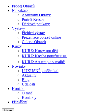
Prodej Obrazů
Na zakázku
Abstraktní Obrazy
Portrét Kresba
Dárkové poukazy
Výstavy
Přehled výstav
Prezentace obrazů online
Galerie Obrazů
Kurzy
KURZ: Kurzy pro děti
KURZ: Kresba portrétu✨✏️
KURZ: Art terapie v malbě
Novinky
LUXUSNÍ peněženka!
Aktuality
Blog
Události
Kontakt
O mně
Kontakty
Přihlášení
Menu