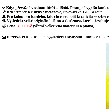
✨
Kdy:
převážně v sobotu 10:00 – 15:00. Postupně vypíšu konkrét
📍
Kde:
Ateliér Kristýny Smetanové, Pivovarská 170, Beroun
👤
Pro koho:
pro každého, kdo chce propojit kreativitu se seberefl
🎨
Výsledek:
velké originální plátno a zkušenost, která přesahu
💰
Cena:
4 500 Kč
(včetně veškerého materiálu a plátna)
📩
Rezervace:
napište na
info@atelierkristynysmetanove.cz
nebo z