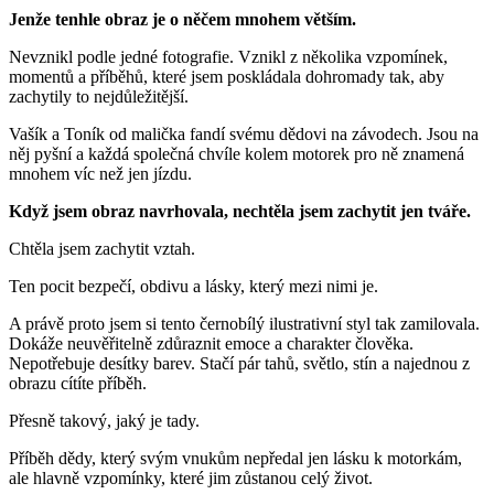
Jenže tenhle obraz je o něčem mnohem větším.
Nevznikl podle jedné fotografie. Vznikl z několika vzpomínek,
momentů a příběhů, které jsem poskládala dohromady tak, aby
zachytily to nejdůležitější.
Vašík a Toník od malička fandí svému dědovi na závodech. Jsou na
něj pyšní a každá společná chvíle kolem motorek pro ně znamená
mnohem víc než jen jízdu.
Když jsem obraz navrhovala, nechtěla jsem zachytit jen tváře.
Chtěla jsem zachytit vztah.
Ten pocit bezpečí, obdivu a lásky, který mezi nimi je.
A právě proto jsem si tento černobílý ilustrativní styl tak zamilovala.
Dokáže neuvěřitelně zdůraznit emoce a charakter člověka.
Nepotřebuje desítky barev. Stačí pár tahů, světlo, stín a najednou z
obrazu cítíte příběh.
Přesně takový, jaký je tady.
Příběh dědy, který svým vnukům nepředal jen lásku k motorkám,
ale hlavně vzpomínky, které jim zůstanou celý život.