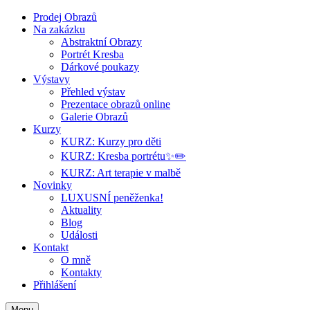
Prodej Obrazů
Na zakázku
Abstraktní Obrazy
Portrét Kresba
Dárkové poukazy
Výstavy
Přehled výstav
Prezentace obrazů online
Galerie Obrazů
Kurzy
KURZ: Kurzy pro děti
KURZ: Kresba portrétu✨✏️
KURZ: Art terapie v malbě
Novinky
LUXUSNÍ peněženka!
Aktuality
Blog
Události
Kontakt
O mně
Kontakty
Přihlášení
Menu