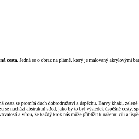
ná cesta.
Jedná se o obraz na plátně, který je malovaný akrylovými ba
á cesta se promítá duch dobrodružství a úspěchu. Barvy khaki, zelené a
 se nachází abstraktní střed, jako by to byl výsledek úspěšné cesty, spo
rvalostí a vírou, že každý krok nás může přiblížit k našemu cíli a úspě