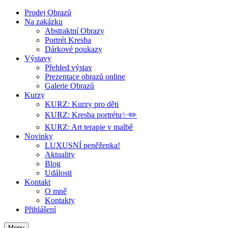
Prodej Obrazů
Na zakázku
Abstraktní Obrazy
Portrét Kresba
Dárkové poukazy
Výstavy
Přehled výstav
Prezentace obrazů online
Galerie Obrazů
Kurzy
KURZ: Kurzy pro děti
KURZ: Kresba portrétu✨✏️
KURZ: Art terapie v malbě
Novinky
LUXUSNÍ peněženka!
Aktuality
Blog
Události
Kontakt
O mně
Kontakty
Přihlášení
Menu