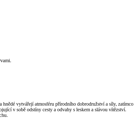
rvami.
 hnědé vytvářejí atmosféru přírodního dobrodružství a síly, zatímco
jující v sobě odstíny cesty a odvahy s leskem a slávou vítězství.
chu.