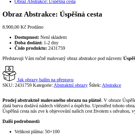
Obraz Abstrakce: Úspěšná cesta
Obraz Abstrakce: Úspěšná cesta
8.900,00
Kč
Prodáno
Dostupnost:
Není skladem
Doba dodání:
1-2 dny
Číslo produktu:
2431759
Představuji Vám ručně malovaný obraz abstrakce pod názvem:
Úspěš
Jak obrazy balím na přepravu
SKU:
2431759
Kategorie:
Abstraktní obrazy
Štítek:
Abstrakce
Prodej abstraktně malovaného obrazu
na plátně
. V obraze Úspěšn
zlatá barva dodává nádech vítězství a úspěchu. Uprostřed tohoto obrazu
Úspěšná cesta nás zve k objevování našich cest životem s odvahou, vyt
Další podrobnosti:
Velikost plátna: 50×100