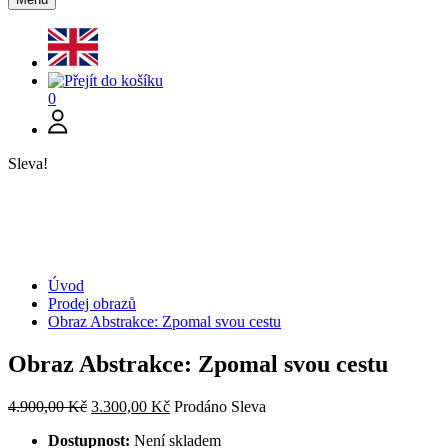
0
Sleva!
Úvod
Prodej obrazů
Obraz Abstrakce: Zpomal svou cestu
Obraz Abstrakce: Zpomal svou cestu
Původní
Aktuální
4.900,00
Kč
3.300,00
Kč
Prodáno
Sleva
cena
cena
Dostupnost:
Není skladem
byla:
je: