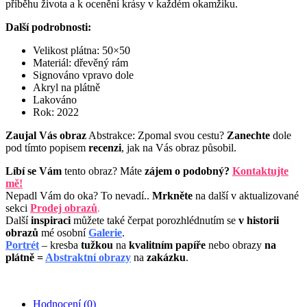
příběhu života a k ocenění krásy v každém okamžiku.
Další podrobnosti:
Velikost plátna: 50×50
Materiál: dřevěný rám
Signováno vpravo dole
Akryl na plátně
Lakováno
Rok: 2022
Zaujal Vás obraz
Abstrakce: Zpomal svou cestu?
Zanechte
dole
pod tímto popisem
recenzi
, jak na Vás obraz působil.
Líbí se Vám
tento obraz? Máte
zájem o podobný?
Kontaktujte
mě!
Nepadl Vám do oka? To nevadí..
M
rkněte
na další v aktualizované
sekci
P
rodej obrazů
.
Další
inspiraci
můžete také čerpat porozhlédnutím se
v historii
obrazů
mé osobní
Galerie
.
Portrét
– kresba
tužkou
na
kvalitním papíře
nebo obrazy
na
plátně =
Abstraktní obrazy
na
zakázku
.
Hodnocení (0)