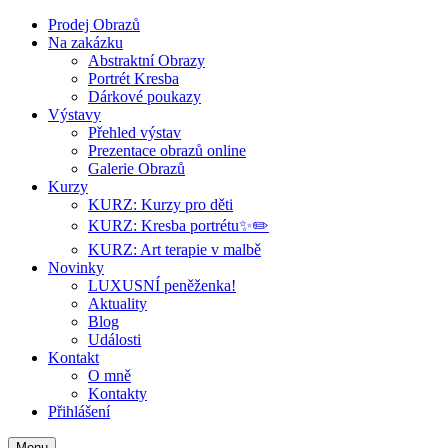
Prodej Obrazů
Na zakázku
Abstraktní Obrazy
Portrét Kresba
Dárkové poukazy
Výstavy
Přehled výstav
Prezentace obrazů online
Galerie Obrazů
Kurzy
KURZ: Kurzy pro děti
KURZ: Kresba portrétu✨✏️
KURZ: Art terapie v malbě
Novinky
LUXUSNÍ peněženka!
Aktuality
Blog
Události
Kontakt
O mně
Kontakty
Přihlášení
Menu