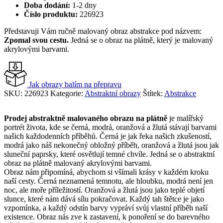
Doba dodání:
1-2 dny
4.900,00 Kč.
3.300,00 Kč.
Číslo produktu:
226923
Představuji Vám ručně malovaný obraz abstrakce pod názvem:
Zpomal svou cestu.
Jedná se o obraz na plátně, který je malovaný
akrylovými barvami.
Jak obrazy balím na přepravu
SKU:
226923
Kategorie:
Abstraktní obrazy
Štítek:
Abstrakce
Prodej abstraktně malovaného obrazu
na plátně
je malířský
portrét života, kde se černá, modrá, oranžová a žlutá stávají barvami
našich každodenních příběhů. Černá je jak řeka našich zkušeností,
modrá jako náš nekonečný obložný příběh, oranžová a žlutá jsou jak
sluneční paprsky, které osvětlují temné chvíle. Jedná se o abstraktní
obraz na plátně malovaný akrylovými barvami.
Obraz nám připomíná, abychom si všímali krásy v každém kroku
naší cesty. Černá neznamená temnotu, ale hloubku, modrá není jen
noc, ale moře příležitostí. Oranžová a žlutá jsou jako teplé objetí
slunce, které nám dává sílu pokračovat. Každý tah štětce je jako
vzpomínka, a každý odstín barvy vypráví svůj vlastní příběh naší
existence. Obraz nás zve k zastavení, k ponoření se do barevného