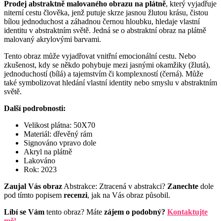
Prodej abstraktně malovaného obrazu
na plátně
, který vyjadřuje
niterní cestu člověka, jenž putuje skrze jasnou žlutou krásu, čistou
bílou jednoduchost a záhadnou černou hloubku, hledaje vlastní
identitu v abstraktním světě. Jedná se o abstraktní obraz na plátně
malovaný akrylovými barvami.
Tento obraz může vyjadřovat vnitřní emocionální cestu. Nebo
zkušenost, kdy se někdo pohybuje mezi jasnými okamžiky (žlutá),
jednoduchostí (bílá) a tajemstvím či komplexností (černá). Může
také symbolizovat hledání vlastní identity nebo smyslu v abstraktním
světě.
Další podrobnosti:
Velikost plátna: 50X70
Materiál: dřevěný rám
Signováno vpravo dole
Akryl na plátně
Lakováno
Rok: 2023
Zaujal Vás obraz
Abstrakce: Ztracená v abstrakci?
Zanechte
dole
pod tímto popisem
recenzi
, jak na Vás obraz působil.
Líbí se Vám
tento obraz? Máte
zájem o podobný?
Kontaktujte
mě!