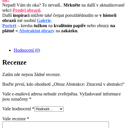
Nepadl Vám do oka? To nevadí..
M
rkněte
na další v aktualizované
sekci
P
rodej obrazů
.
Další
inspiraci
můžete také čerpat porozhlédnutím se
v historii
obrazů
mé osobní
Galerie
.
Portrét
– kresba
tužkou
na
kvalitním papíře
nebo obrazy
na
plátně =
Abstraktní obrazy
na
zakázku
.
Hodnocení (0)
Recenze
Zatím zde nejsou žádné recenze.
Buďte první, kdo ohodnotí „Obraz Abstrakce: Ztracená v abstrakci“
Vaše e-mailová adresa nebude zveřejněna.
Vyžadované informace
jsou označeny
*
Vaše hodnocení
*
Vaše recenze
*