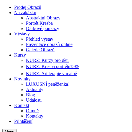
Prodej Obrazů
Na zakázku
Abstraktní Obrazy
Portrét Kresba
Dárkové poukazy
Výstavy
Přehled výstav
Prezentace obrazů online
Galerie Obrazů
Kurzy
KURZ: Kurzy pro děti
KURZ: Kresba portrétu✨✏️
KURZ: Art terapie v malbě
Novinky
LUXUSNÍ peněženka!
Aktuality
Blog
Události
Kontakt
O mně
Kontakty
Přihlášení
Menu