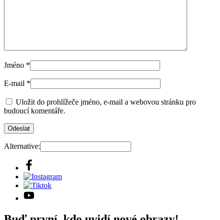
Jméno
*
E-mail
*
Uložit do prohlížeče jméno, e-mail a webovou stránku pro
budoucí komentáře.
Alternative:
Buď první, kdo uvidí nové obrazy!